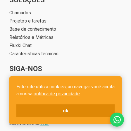
SOLUÇÕES
Chamados
Projetos e tarefas
Base de conhecimento
Relatórios e Métricas
Fluxki Chat
Características técnicas
SIGA-NOS
Este site utiliza cookies, ao navegar você aceita
a nossa
política de privacidade
Fluxki - Plataforma para comunicação com os clientes e
ok
gestão de projetos - CNPJ 22.197.755/0001-60
Desenvolvido na
1WD